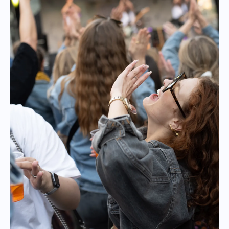
UHRZEITEN
Sa 12–22 Uhr · So 13–22 Uhr
ORT
Bonner Straße
Chlodwigplatz bis Höhe Bonner Wall
EINTRITT
Frei!
ANFAHRT
Stadtbahn 15, 16, 17
Bus 106, 132, 133, 142
BARRIEREFREIHEIT
Barrierefreie Toiletten vorhanden
PROGRAMM TO GO 📱
Das Festprogramm fürs Handy:
programm.suedstadtfest-koeln.de
Das Südstadtfest