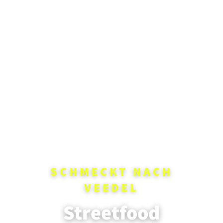
SCHMECKT NACH
VEEDEL
Streetfood