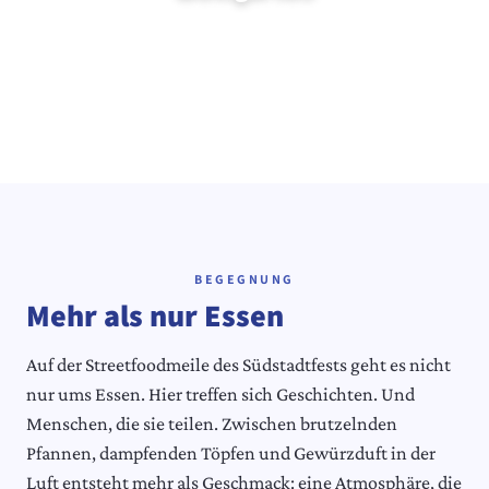
DATUM
12. & 13. Juni 2027
UHRZEITEN
Sa 12–22 Uhr · So 13–22 Uhr
ORT
Bonner Straße
Chlodwigplatz bis Höhe Bonner Wall
EINTRITT
Frei!
BEGEGNUNG
ANFAHRT
Mehr als nur Essen
Stadtbahn 15, 16, 17
Bus 106, 132, 133, 142
Auf der Streetfoodmeile des Südstadtfests geht es nicht
BARRIEREFREIHEIT
Barrierefreie Toiletten vorhanden
nur ums Essen. Hier treffen sich Geschichten. Und
Menschen, die sie teilen. Zwischen brutzelnden
PROGRAMM TO GO 📱
Das Festprogramm fürs Handy:
Pfannen, dampfenden Töpfen und Gewürzduft in der
programm.suedstadtfest-koeln.de
Luft entsteht mehr als Geschmack: eine Atmosphäre, die